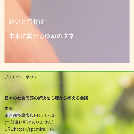
想いと行動は
未来に繋がるゆめのタネ
プライバシーポリシー
日本の社会問題の解決を心理から考える会議
本部
東京都多摩市和田1610-602
(本部事務所はありません）
URL:https://spcmirai.ink