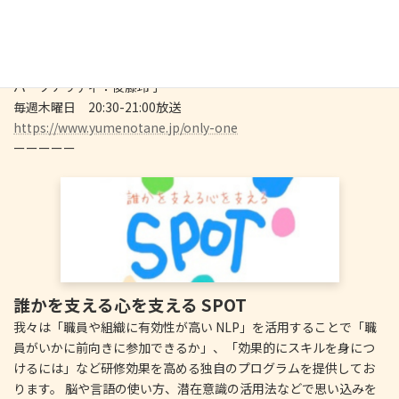
ーーーーー
ゆめのたね放送局ラジオパーソナリティ
ブルーチャンネル「Only one～心の魔法のスイッチ～」
日々の心の切り替えですべてが自分だけの宝物になる
パーソナリティ：後藤玲子
毎週木曜日 20:30-21:00放送
https://www.yumenotane.jp/only-one
ーーーーー
誰かを支える心を支える SPOT
我々は「職員や組織に有効性が高い NLP」を活用することで「職
員がいかに前向きに参加できるか」、「効果的にスキルを身につ
けるには」など研修効果を高める独自のプログラムを提供してお
ります。 脳や言語の使い方、潜在意識の活用法などで思い込みを