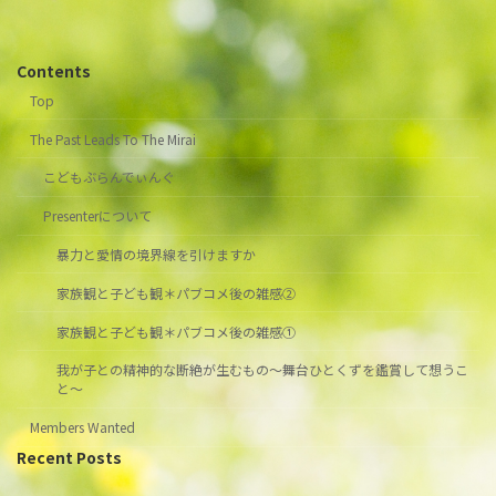
Contents
Top
The Past Leads To The Mirai
こどもぶらんでぃんぐ
Presenterについて
暴力と愛情の境界線を引けますか
家族観と子ども観＊パブコメ後の雑感②
家族観と子ども観＊パブコメ後の雑感①
我が子との精神的な断絶が生むもの～舞台ひとくずを鑑賞して想うこ
と～
Members Wanted
Recent Posts