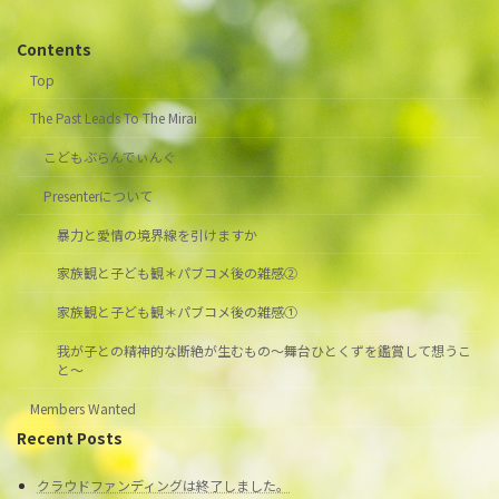
Contents
Top
The Past Leads To The Mirai
こどもぶらんでぃんぐ
Presenterについて
暴力と愛情の境界線を引けますか
家族観と子ども観＊パブコメ後の雑感②
家族観と子ども観＊パブコメ後の雑感①
我が子との精神的な断絶が生むもの～舞台ひとくずを鑑賞して想うこ
と～
Members Wanted
Recent Posts
クラウドファンディングは終了しました。