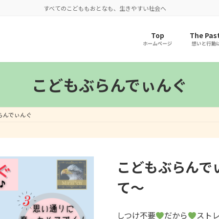
すべてのこどももおとなも、生きやすい社会へ
Top
The Past
ホームページ
想いと行動
こどもぶらんでぃんぐ
らんでぃんぐ
こどもぶらんで
て～
しつけ不要
だから
スト