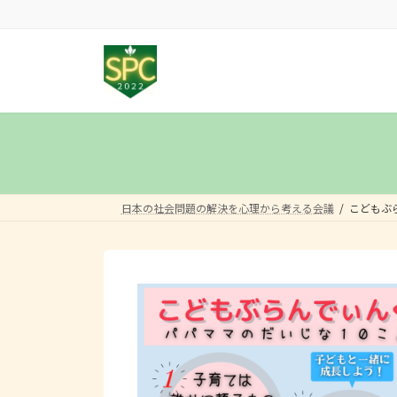
コ
ナ
ン
ビ
テ
ゲ
ン
ー
ツ
シ
へ
ョ
ス
ン
キ
に
ッ
移
プ
動
日本の社会問題の解決を心理から考える会議
こどもぶ