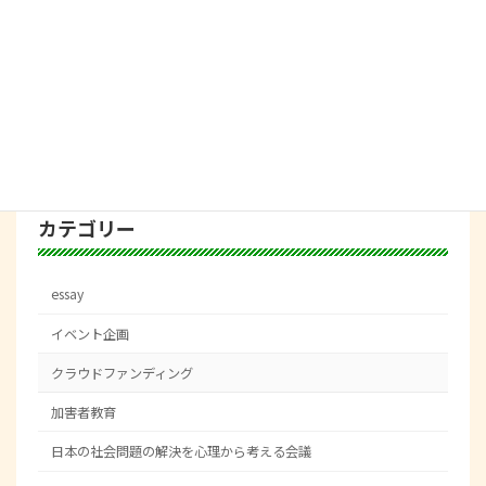
2022年10月17日
１０/２４(月)会議を執り行います。
日本の社会問題の解決
を心理から考える会議
2022年9月9日
カテゴリー
essay
イベント企画
クラウドファンディング
加害者教育
日本の社会問題の解決を心理から考える会議