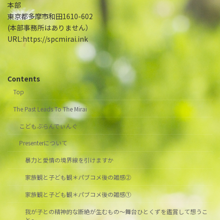
本部
東京都多摩市和田1610-602
(本部事務所はありません）
URL:https://spcmirai.ink
Contents
Top
The Past Leads To The Mirai
こどもぶらんでぃんぐ
Presenterについて
暴力と愛情の境界線を引けますか
家族観と子ども観＊パブコメ後の雑感②
家族観と子ども観＊パブコメ後の雑感①
我が子との精神的な断絶が生むもの～舞台ひとくずを鑑賞して想うこ
と～