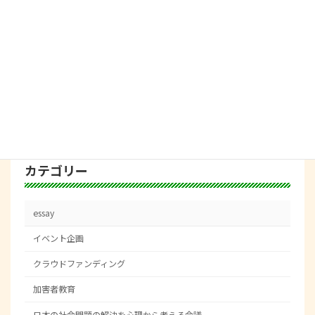
日本の社会問題の解決
た。
を心理から考える会議
2022年10月17日
１０/２４(月)会議を執り行います。
日本の社会問題の解決
を心理から考える会議
2022年9月9日
カテゴリー
essay
イベント企画
クラウドファンディング
加害者教育
日本の社会問題の解決を心理から考える会議