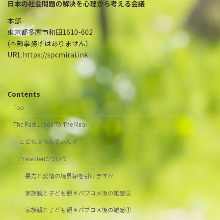
日本の社会問題の解決を心理から考える会議
本部
東京都多摩市和田1610-602
(本部事務所はありません）
URL:https://spcmirai.ink
Contents
Top
The Past Leads To The Mirai
こどもぶらんでぃんぐ
Presenterについて
暴力と愛情の境界線を引けますか
家族観と子ども観＊パブコメ後の雑感②
家族観と子ども観＊パブコメ後の雑感①