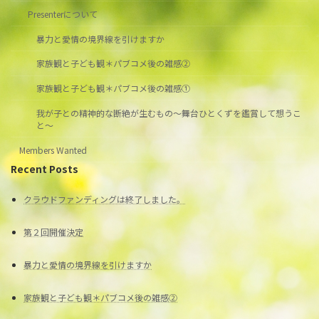
Presenterについて
暴力と愛情の境界線を引けますか
家族観と子ども観＊パブコメ後の雑感②
家族観と子ども観＊パブコメ後の雑感①
我が子との精神的な断絶が生むもの～舞台ひとくずを鑑賞して想うこ
と～
Members Wanted
Recent Posts
クラウドファンディングは終了しました。
第２回開催決定
暴力と愛情の境界線を引けますか
家族観と子ども観＊パブコメ後の雑感②