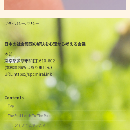
プライバシーポリシー
日本の社会問題の解決を心理から考える会議
本部
東京都多摩市和田1610-602
(本部事務所はありません）
URL:https://spcmirai.ink
Contents
Top
The Past Leads To The Mirai
こどもぶらんでぃんぐ