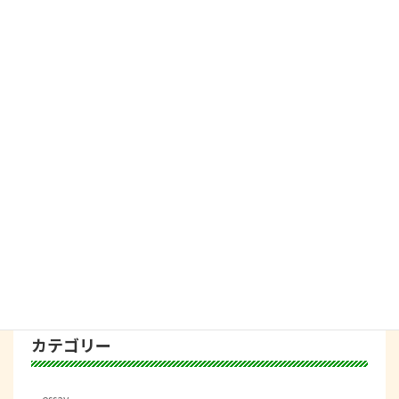
舞台ひとくず鑑賞会＆座談会を共同
イベント企画
企画しました。
2022年12月18日
オンライン参加が可能になりまし
日本の社会問題の解決
た。
を心理から考える会議
2022年10月17日
１０/２４(月)会議を執り行います。
日本の社会問題の解決
を心理から考える会議
2022年9月9日
カテゴリー
essay