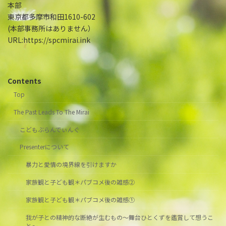
本部
東京都多摩市和田1610-602
(本部事務所はありません）
URL:https://spcmirai.ink
Contents
Top
The Past Leads To The Mirai
こどもぶらんでぃんぐ
Presenterについて
暴力と愛情の境界線を引けますか
家族観と子ども観＊パブコメ後の雑感②
家族観と子ども観＊パブコメ後の雑感①
我が子との精神的な断絶が生むもの～舞台ひとくずを鑑賞して想うこ
と～