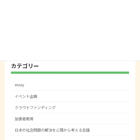
2022年10月17日
１０/２４(月)会議を執り行います。
日本の社会問題の解決
を心理から考える会議
2022年9月9日
カテゴリー
essay
イベント企画
クラウドファンディング
加害者教育
日本の社会問題の解決を心理から考える会議